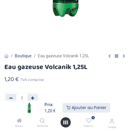
Boutique
Eau gazeuse Volcanik 1,25L
Eau gazeuse Volcanik 1,25L
1,20
€
TVA comprise
Prix:
Ajouter au Panier
1,20
€
Ajouter au
Acheter
0
Panier
Maintenant
Accueil
Recherche
Souhaits
Compte