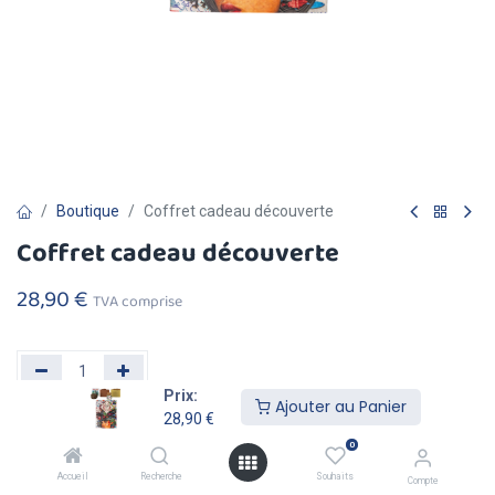
Boutique
Coffret cadeau découverte
Coffret cadeau découverte
28,90
€
TVA comprise
Prix:
Ajouter au Panier
28,90
€
Ajouter au
Acheter
0
Panier
Maintenant
Accueil
Recherche
Souhaits
Compte