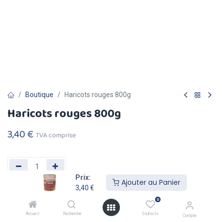
Boutique
Haricots rouges 800g
Haricots rouges 800g
3,40
€
TVA comprise
Prix:
Ajouter au Panier
3,40
€
Ajouter au
Acheter
0
Panier
Maintenant
Accueil
Recherche
Souhaits
Compte