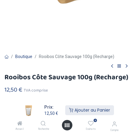
Boutique
Rooibos Côte Sauvage 100g (Recharge)
Rooibos Côte Sauvage 100g (Recharge)
12,50
€
TVA comprise
Prix:
Ajouter au Panier
12,50
€
0
Ajouter au
Acheter
Accueil
Recherche
Souhaits
Panier
Maintenant
Compte