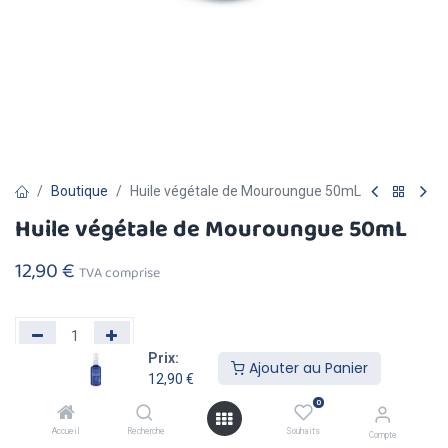
Boutique
Huile végétale de Mouroungue 50mL
Huile végétale de Mouroungue 50mL
12,90
€
TVA comprise
Prix:
Ajouter au Panier
12,90
€
Ajouter au
Acheter
0
Panier
Maintenant
Accueil
Recherche
Souhaits
Compte