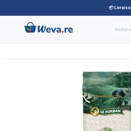
📦 Livraiso
Nos rayons
Notre boutique