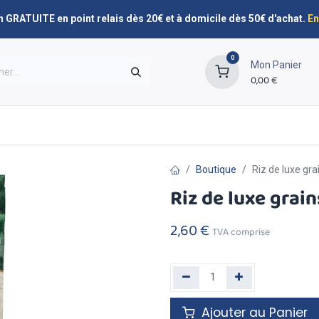
n GRATUITE en point relais dès 20€ et à domicile dès 50€ d'achat.
En
0
Mon Panier
0,00
€
Promos
Nos marques
Planning de livraison
Boutique
Riz de luxe gra
Riz de luxe grain
2,60
€
TVA comprise
Ajouter au Panier