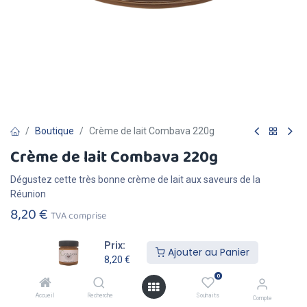
Boutique
Crème de lait Combava 220g
Crème de lait Combava 220g
Dégustez cette très bonne crème de lait aux saveurs de la
Réunion
8,20
€
TVA comprise
Prix:
Ajouter au Panier
8,20
€
0
Ajouter au
Acheter
Accueil
Recherche
Souhaits
Compte