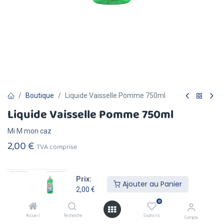
Boutique
Liquide Vaisselle Pomme 750ml
Liquide Vaisselle Pomme 750ml
Mi M mon caz
2,00
€
TVA comprise
Prix:
Ajouter au Panier
2,00
€
Ajouter au
Acheter
0
Panier
Maintenant
Accueil
Recherche
Souhaits
Compte