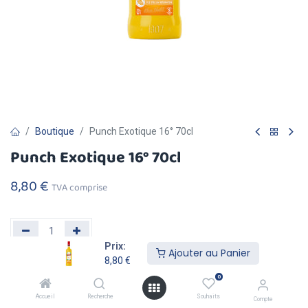
Boutique
Punch Exotique 16° 70cl
Punch Exotique 16° 70cl
8,80
€
TVA comprise
Prix:
Ajouter au Panier
8,80
€
Ajouter au
Acheter
0
Panier
Maintenant
Accueil
Recherche
Souhaits
Compte