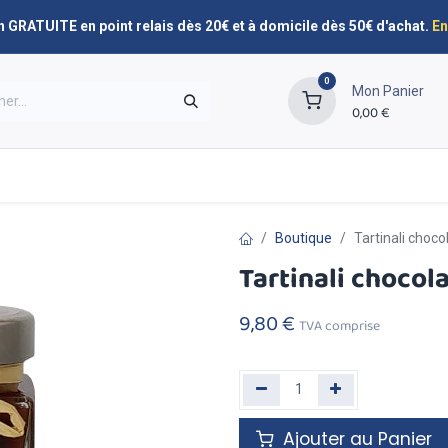
n GRATUITE en point relais dès 20€ et à domicile dès 50€ d'achat.
En
0
Mon Panier
0,00
€
Promos
Nos marques
Planning de livraison
Boutique
Tartinali choco
Tartinali chocol
9,80
€
TVA comprise
Ajouter au Panier