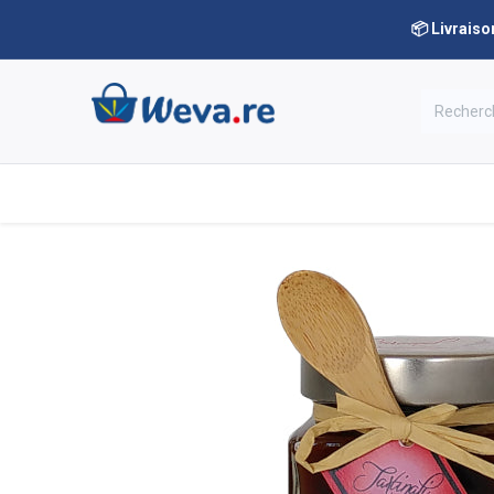
📦 Livraiso
Nos rayons
Notre boutique