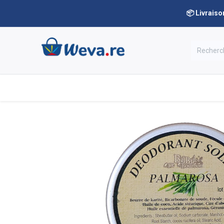
📦 Livraiso
Nos rayons
Notre boutique