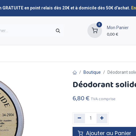
n GRATUITE en point relais dès 20€ et à domicile dès 50€ d'achat.
En
0
Mon Panier
0,00
€
Promos
Nos marques
Planning de livraison
Boutique
Déodorant sol
Déodorant solid
6,80
€
TVA comprise
Ajouter au Panier