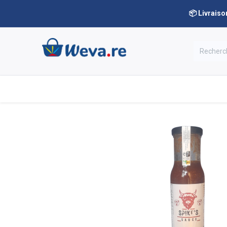
📦 Livraiso
Nos rayons
Notre boutique