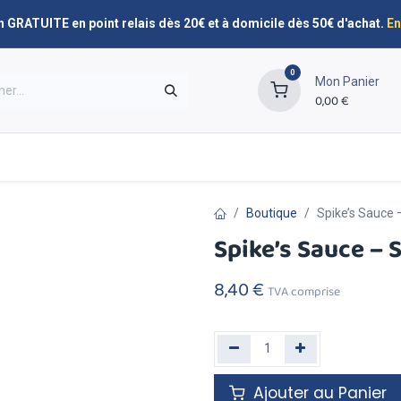
n GRATUITE en point relais dès 20€ et à domicile dès 50€ d'achat.
En
0
Mon Panier
0,00
€
Promos
Nos marques
Planning de livraison
Boutique
Spike’s Sauce 
Spike’s Sauce – 
8,40
€
TVA comprise
Ajouter au Panier