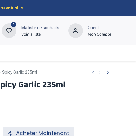
 savoir plus
0
Ma liste de souhaits
Guest
Voir la liste
Mon Compte
À propos
Contactez-nous
– Spicy Garlic 235ml
Spicy Garlic 235ml
Acheter Maintenant