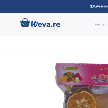
📦 Livraiso
Nos rayons
Notre boutique