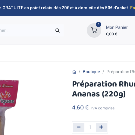
n GRATUITE en point relais dès 20€ et à domicile dès 50€ d'achat.
En
0
Mon Panier
0,00
€
Promos
Nos marques
Planning de livraison
Boutique
Préparation Rh
Préparation Rhu
Ananas (220g)
4,60
€
TVA comprise