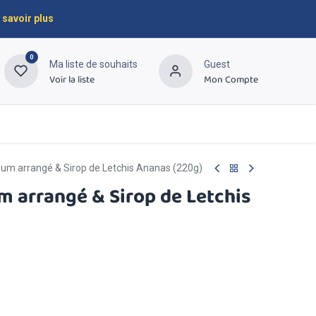
 savoir plus
0
Ma liste de souhaits
Guest
Voir la liste
Mon Compte
À propos
Contactez-nous
um arrangé & Sirop de Letchis Ananas (220g)
m arrangé & Sirop de Letchis